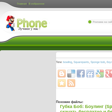
Главная
|
В избранное
Лучшие игры для мо
Реклама на сай
Теги:
bowling
,
Squarepants
,
Sponge bob
,
боу
Похожие файлы:
Губка Боб: Боулинг (S
скачать бесплатно и б