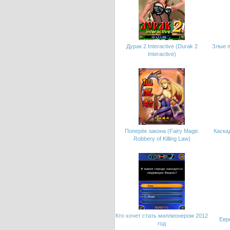
Дурак 2 Interactive (Durak 2
Злые п
Interactive)
Поперёк закона (Fairy Magic
Каска
Robbery of Killing Law)
Кто хочет стать миллионером 2012
Евро
год