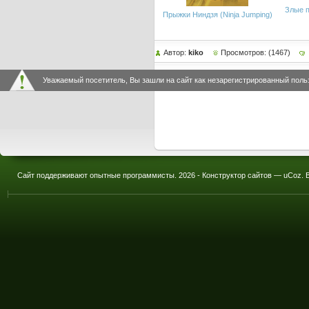
Злые п
Прыжки Ниндзя (Ninja Jumping)
Автор:
kiko
Просмотров: (1467)
Уважаемый посетитель, Вы зашли на сайт как незарегистрированный поль
Сайт поддерживают опытные программисты.
2026 -
Конструктор сайтов
—
uCoz
.