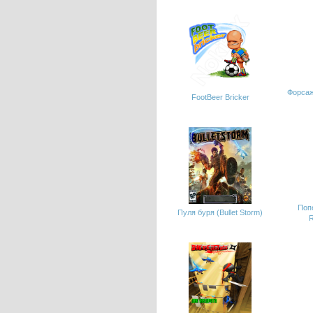
Форсаж
FootBeer Bricker
Попе
Пуля буря (Bullet Storm)
R