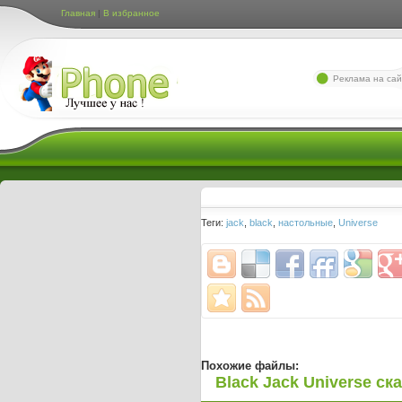
Главная
|
В избранное
Лучшие игры для мо
Реклама на сай
Теги:
jack
,
black
,
настольные
,
Universe
Похожие файлы:
Black Jack Universe ск