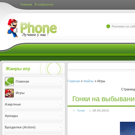
Главная
|
В избранное
Лучшие игры для мо
Реклама на сай
Жанры игр
Главная
»
Файлы
» Игры
Главная
Страниц
Игры
Гонки на выбывание
Азартные
Гонки
26.03.2013
Аркады
Бродилки (Action)