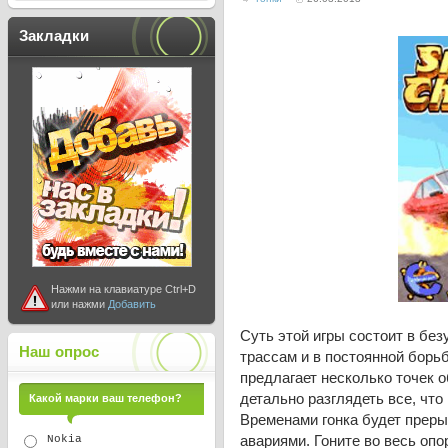
Закладки
Нажми на клавиатуре Ctrl+D
или нажми
Добавить
Суть этой игры состоит в бе
Наш опрос
трассам и в постоянной борь
предлагает несколько точек о
детально разглядеть все, что
Какой марки ваш телефон?
Временами гонка будет прер
авариями. Гоните во весь опо
Nokia