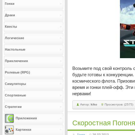
Гонки
Драки
Квесты
Логические
Настольные
Приключения
Возьмите под свой контроль 
Ролевые (RPG)
будьте готовы к конкуренции
космического флота. Призовит
Симуляторы
время и гонки плей-офф. Эти
нервами!
Спортивные
Автор:
kiko
Просмотров: (2575)
Стратегии
Приложения
Скоростная Погоня
Картинки
Гонки
26.03.2013