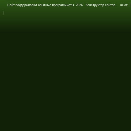
Сайт поддерживают опытные программисты.
2026 -
Конструктор сайтов
—
uCoz
.