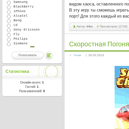
Samsung
видом хаоса, оставленного по
BlackBerry
В эту игру ты сможешь играть
iPhone
порт! Для этого каждый из ва
Alcatel
BenQ
LG
Автор:
kiko
Просмотров: (1719)
Sony Ericsson
Fly
Philips
Скоростная Погоня
Siemens
Гонки
26.03.2013
Статистика
Онлайн всего:
1
Гостей:
1
Пользователей:
0